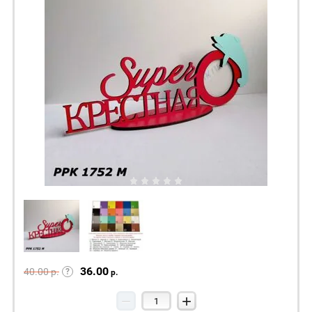
36.00
40.00
р.
р.
−
+